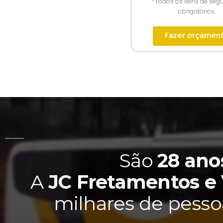
*Todos os itens de seg
obrigatórios.
Fazer orçamen
São
28 ano
A
JC Fretamentos e
milhares de pessoa