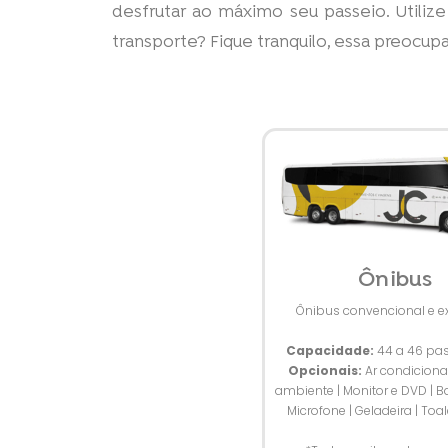
desfrutar ao máximo seu passeio. Utilize
transporte? Fique tranquilo, essa preocup
Ônibus
Ônibus convencional e e
Capacidade:
44 a 46 pas
Opcionais:
Ar condicion
ambiente | Monitor e DVD | B
Microfone | Geladeira | Toale