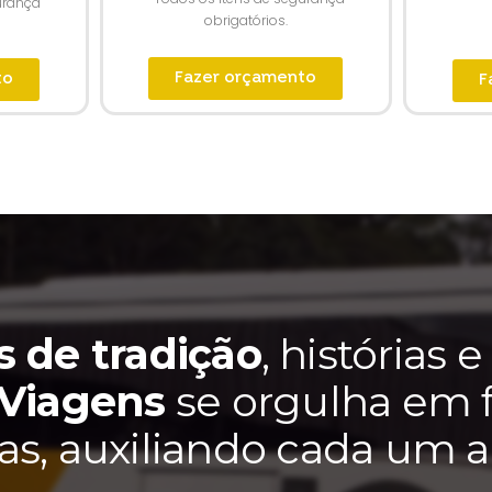
urança
obrigatórios.
Fazer orçamento
to
F
s de tradição
, histórias 
 Viagens
se orgulha em f
s, auxiliando cada um a 