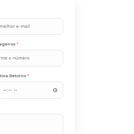
sageiros
*
Hora Retorno
*