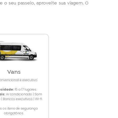
ze o seu passeio, aproveite sua viagem. O
Vans
onvencional e executivo
cidade:
15 a 17 lugares.
is:
Ar condicionado | Som
| Bancos executivos | Wi-fi.
s os itens de segurança
obrigatórios.