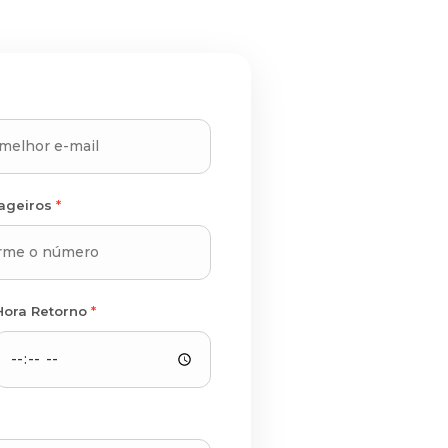
sageiros
*
Hora Retorno
*