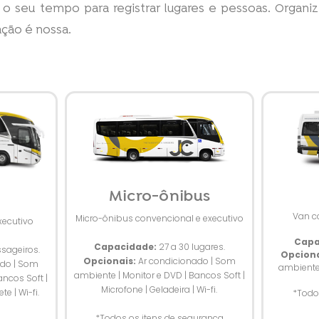
 o seu tempo para registrar lugares e pessoas. Organi
ação é nossa.
Micro-ônibus
Van c
Micro-ônibus convencional e executivo
xecutivo
Capa
Capacidade:
27 a 30 lugares.
sageiros.
Opciona
Opcionais:
Ar condicionado | Som
ado | Som
ambiente 
ambiente | Monitor e DVD | Bancos Soft |
ancos Soft |
Microfone | Geladeira | Wi-fi.
te | Wi-fi.
*Todo
*Todos os itens de segurança